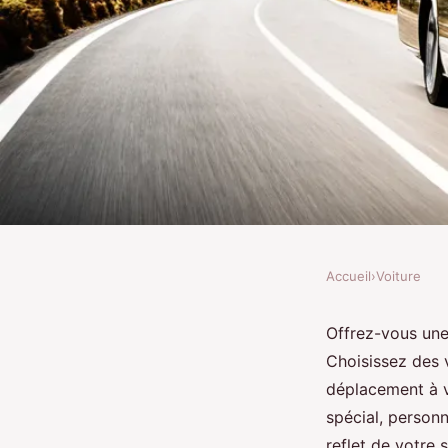
Accueil
›
Voiture
VOITURE
Transport haut de g
Offrez-vous une
Choisissez des 
personnalisez vos dé
déplacement à v
spécial, person
reflet de votre 