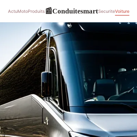
Conduitesmart
📰
Actu
Moto
Produits
Securite
Voiture