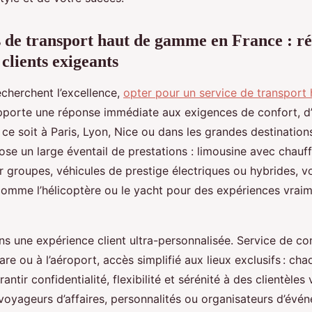
s de transport haut de gamme en France : r
 clients exigeants
echerchent l’excellence,
opter pour un service de transpor
porte une réponse immédiate aux exigences de confort, d
e ce soit à Paris, Lyon, Nice ou dans les grandes destinations
se un large éventail de prestations : limousine avec chauff
r groupes, véhicules de prestige électriques ou hybrides, v
comme l’hélicoptère ou le yacht pour des expériences vrai
ns une expérience client ultra-personnalisée. Service de con
are ou à l’aéroport, accès simplifié aux lieux exclusifs : cha
ntir confidentialité, flexibilité et sérénité à des clientèles 
 voyageurs d’affaires, personnalités ou organisateurs d’évé