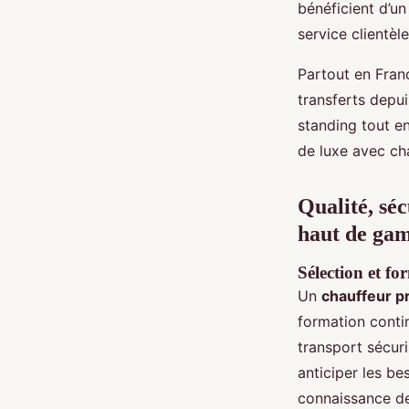
bénéficient d’un
service clientèl
Partout en Fran
transferts depui
standing tout en
de luxe avec ch
Qualité, séc
haut de ga
Sélection et f
Un
chauffeur p
formation contin
transport sécur
anticiper les be
connaissance des