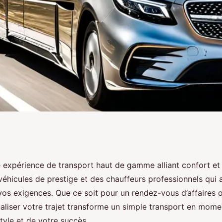
amme :
 expérience de transport haut de gamme alliant confort et 
véhicules de prestige et des chauffeurs professionnels qui
placements de luxe
os exigences. Que ce soit pour un rendez-vous d’affaires
naliser votre trajet transforme un simple transport en mome
style et de votre succès.