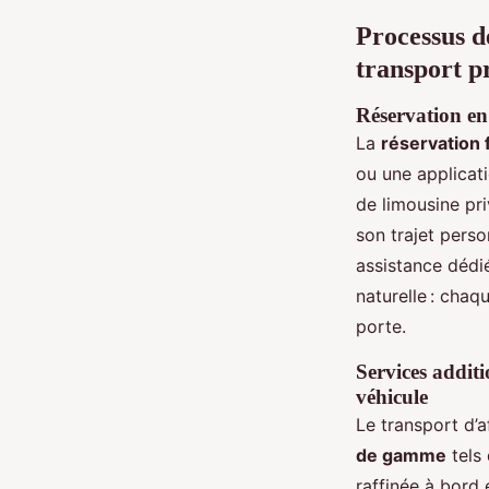
Processus de
transport 
Réservation en 
La
réservation f
ou une applicat
de limousine pri
son trajet perso
assistance dédi
naturelle : chaqu
porte.
Services additi
véhicule
Le transport d’
de gamme
tels
raffinée à bord 