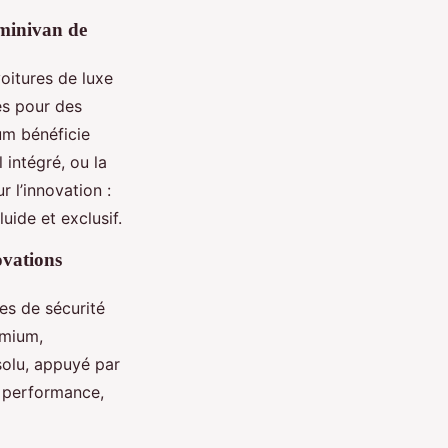
u minivan de
oitures de luxe
és pour des
um bénéficie
l intégré, ou la
r l’innovation :
uide et exclusif.
novations
es de sécurité
emium,
solu, appuyé par
 performance,