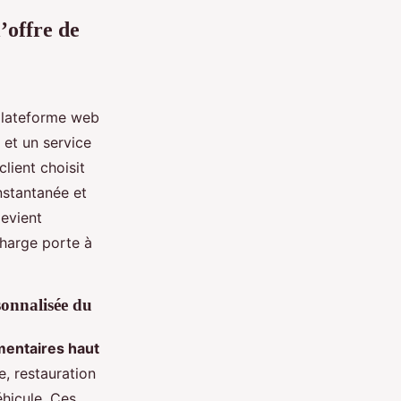
’offre de
 plateforme web
 et un service
client choisit
nstantanée et
devient
 charge porte à
sonnalisée du
entaires haut
, restauration
éhicule. Ces