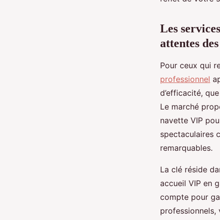
Luna
•
4 juillet 2025
•
5 min de lecture
Les service
attentes des
Pour ceux qui r
professionnel
ap
d’efficacité, qu
Le marché propo
navette VIP pou
spectaculaires 
remarquables.
La clé réside da
accueil VIP en g
compte pour gara
professionnels,