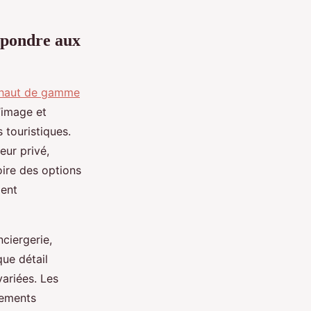
épondre aux
t haut de gamme
’image et
 touristiques.
eur privé,
oire des options
ment
ciergerie,
que détail
variées. Les
nements