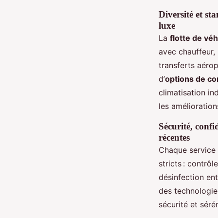
Diversité et st
luxe
La
flotte de vé
avec chauffeur,
transferts aéro
d’
options de c
climatisation ind
les amélioration
Sécurité, confid
récentes
Chaque service 
stricts : contrô
désinfection ent
des technologie
sécurité et séré