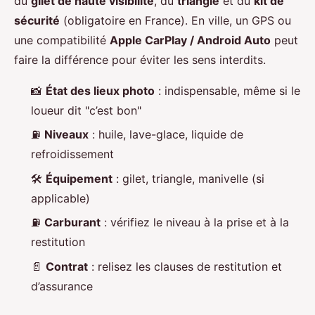
du
gilet de haute visibilité
, du
triangle
et du
kit de
sécurité
(obligatoire en France). En ville, un GPS ou
une compatibilité
Apple CarPlay / Android Auto
peut
faire la différence pour éviter les sens interdits.
📸
État des lieux photo
: indispensable, même si le
loueur dit "c’est bon"
⛽
Niveaux
: huile, lave-glace, liquide de
refroidissement
🛠️
Équipement
: gilet, triangle, manivelle (si
applicable)
⛽
Carburant
: vérifiez le niveau à la prise et à la
restitution
📄
Contrat
: relisez les clauses de restitution et
d’assurance