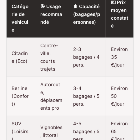
💶 Prix
Catégo
🎯 Usage
🧳 Capacité
moyen
rie de
recomma
(bagages/p
constat
véhicul
ndé
ersonnes)
é
e
Centre-
2-3
Environ
Citadin
ville,
bagages / 4
35
e (Eco)
courts
pers.
€/jour
trajets
Autorout
Berline
3-4
Environ
e,
(Confor
bagages / 5
50
déplacem
t)
pers.
€/jour
ents pro
SUV
4-5
Environ
Vignobles
(Loisirs
bagages / 5
65
, littoral
)
pers.
€/jour