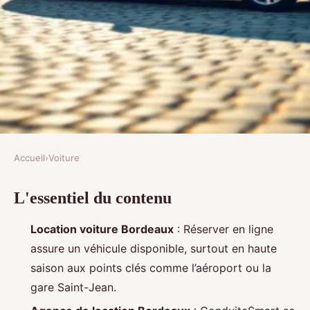
Accueil
›
Voiture
VOITURE
L'essentiel du contenu
Guide ultime pour louer une
voiture à Bordeaux sans stress
Location voiture Bordeaux
: Réserver en ligne
assure un véhicule disponible, surtout en haute
Émeline
•
17/03/2026 10:05
•
9 min de lecture
saison aux points clés comme l’aéroport ou la
gare Saint-Jean.