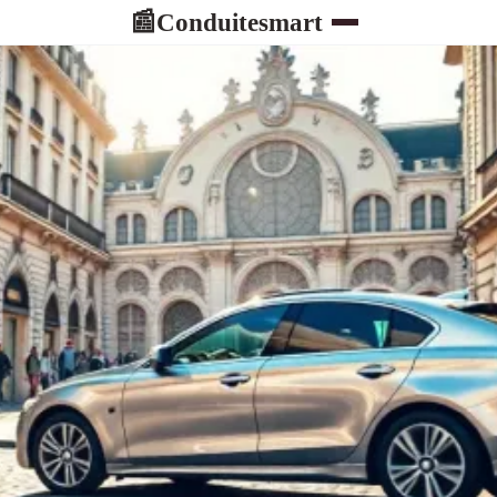
Conduitesmart
📰