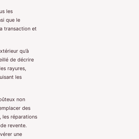
us les
nsi que le
a transaction et
xtérieur qu’à
eillé de décrire
les rayures,
isant les
coûteux non
remplacer des
, les réparations
 de revente.
avérer une