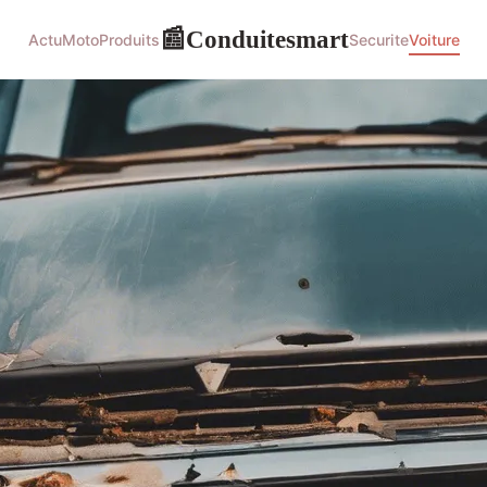
Conduitesmart
📰
Actu
Moto
Produits
Securite
Voiture