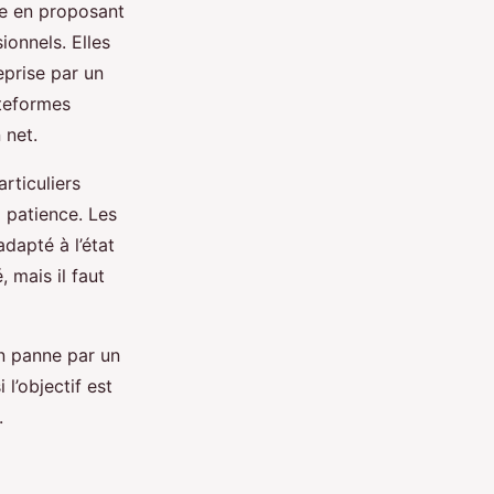
te en proposant
ionnels. Elles
reprise par un
ateformes
 net.
rticuliers
 patience. Les
adapté à l’état
, mais il faut
en panne par un
 l’objectif est
.