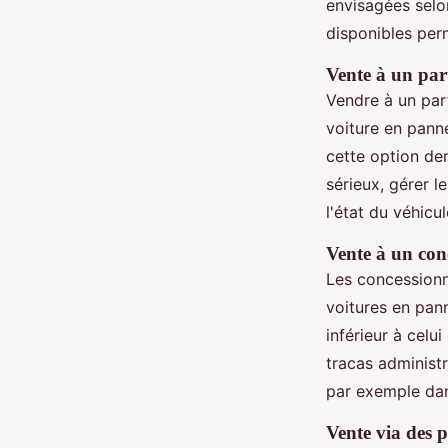
envisagées selo
disponibles per
Vente à un part
Vendre à un part
voiture en pann
cette option de
sérieux, gérer le
l'état du véhicul
Vente à un con
Les concessionn
voitures en pan
inférieur à celu
tracas administ
par exemple dan
Vente via des p