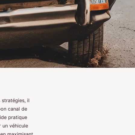
tratégies, il
 bon canal de
ide pratique
r un véhicule
t en maximisant