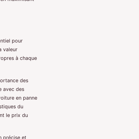
ntiel pour
a valeur
ropres à chaque
mportance des
ée avec des
voiture en panne
stiques du
t le prix du
n précise et