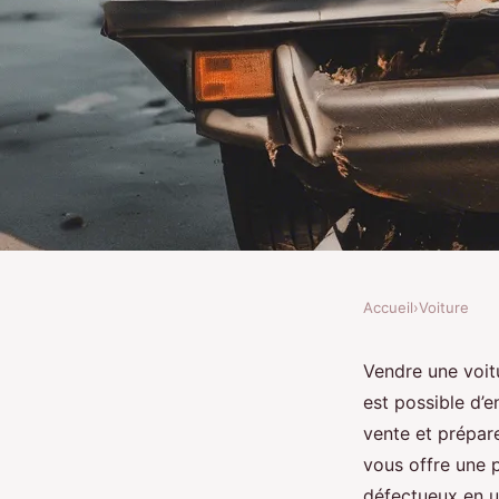
Accueil
›
Voiture
VOITURE
Comment vendre une 
Vendre une voit
est possible d’en
guide pratique et cons
vente et prépare
vous offre une p
défectueux en u