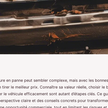
voiture en panne :
ure en panne peut sembler complexe, mais avec les bonnes s
 tirer le meilleur prix. Connaître sa valeur réelle, choisir le
eils
r le véhicule efficacement sont autant d’étapes clés. Ce gu
erspective claire et des conseils concrets pour transforme
ne opportunité commerciale, tout en limitant les risques e