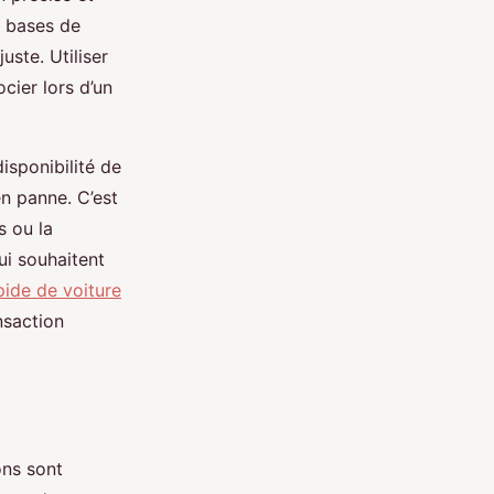
s bases de
uste. Utiliser
cier lors d’un
disponibilité de
n panne. C’est
s ou la
ui souhaitent
pide de voiture
nsaction
ons sont