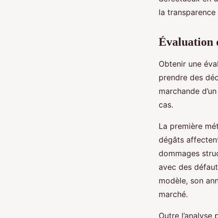
Luna
•
27 mai 2025
•
9 min de lecture
la transparence 
Évaluation 
Obtenir une éval
prendre des déc
marchande d’un 
cas.
La première méth
dégâts affecten
dommages struct
avec des défauts
modèle, son anné
marché.
Outre l’analyse 