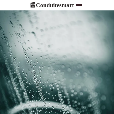
Conduitesmart
📰