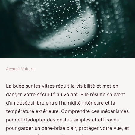
Accueil
›
Voiture
VOITURE
Comment éviter la buée et
La buée sur les vitres réduit la visibilité et met en
danger votre sécurité au volant. Elle résulte souvent
améliorer votre visibilité en
d’un déséquilibre entre l’humidité intérieure et la
voiture
température extérieure. Comprendre ces mécanismes
permet d’adopter des gestes simples et efficaces
Luna
•
22 juillet 2025
•
4 min de lecture
pour garder un pare-brise clair, protéger votre vue, et