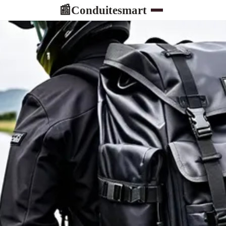
Conduitesmart
📰