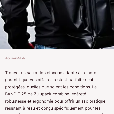
Accueil
›
Moto
MOTO
Le meilleur sac à dos étanche
Trouver un sac à dos étanche adapté à la moto
garantit que vos affaires restent parfaitement
pour vos trajets à moto
protégées, quelles que soient les conditions. Le
BANDIT 25 de Zulupack combine légèreté,
Luna
•
6 juin 2025
•
5 min de lecture
robustesse et ergonomie pour offrir un sac pratique,
résistant à l’eau et conçu spécifiquement pour les